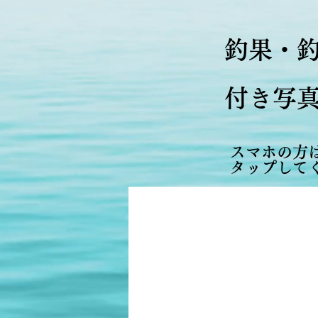
​釣果・
付き写
スマホの方
タップして