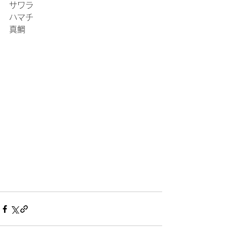
サワラ
ハマチ
真鯛